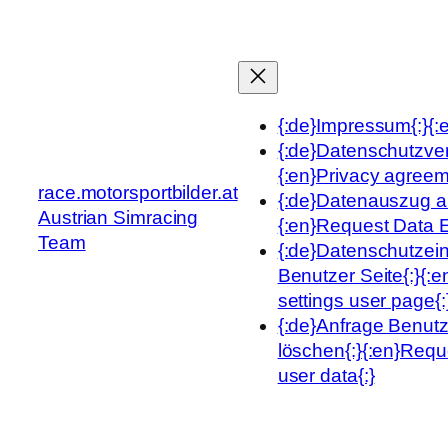
Zum
Inhalt
springen
{:de}Impressum{:}{:e
{:de}Datenschutzve
{:en}Privacy agreem
race.motorsportbilder.at
{:de}Datenauszug an
Austrian Simracing
{:en}Request Data Ex
Team
{:de}Datenschutzei
Benutzer Seite{:}{:e
settings user page{:
{:de}Anfrage Benut
löschen{:}{:en}Requ
user data{:}