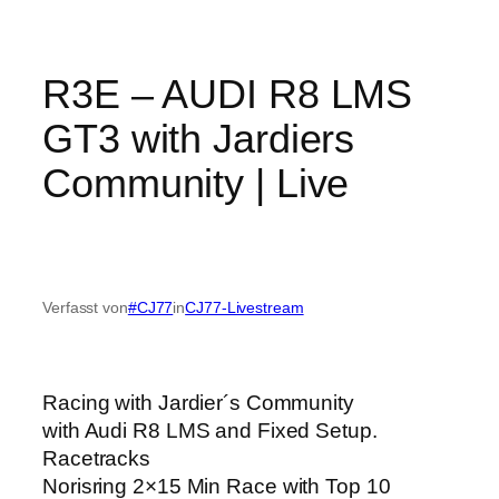
R3E – AUDI R8 LMS
GT3 with Jardiers
Community | Live
Verfasst von
#CJ77
in
CJ77-Livestream
Racing with Jardier´s Community
with Audi R8 LMS and Fixed Setup.
Racetracks
Norisring
2×15 Min Race with Top 10