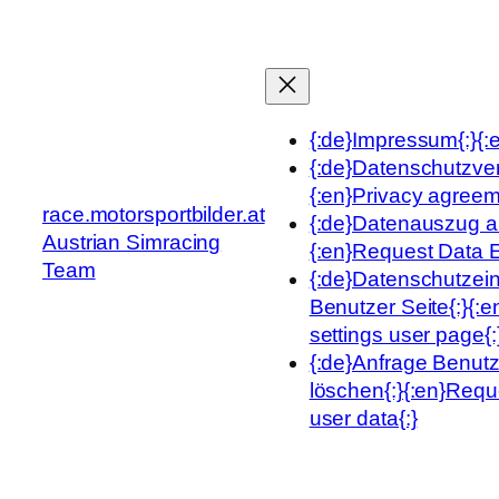
Zum
Inhalt
springen
{:de}Impressum{:}{:e
{:de}Datenschutzve
{:en}Privacy agreem
race.motorsportbilder.at
{:de}Datenauszug an
Austrian Simracing
{:en}Request Data Ex
Team
{:de}Datenschutzei
Benutzer Seite{:}{:e
settings user page{:
{:de}Anfrage Benut
löschen{:}{:en}Requ
user data{:}